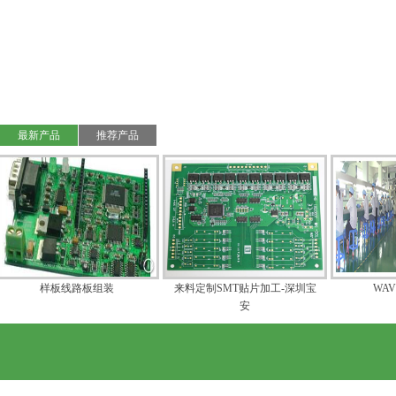
最新产品
推荐产品
线路板组装
来料定制SMT贴片加工-深圳宝
WAVER SOLDER
安